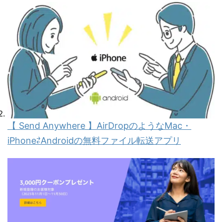
【 Send Anywhere 】AirDropのようなMac・
iPhone⇄Androidの無料ファイル転送アプリ