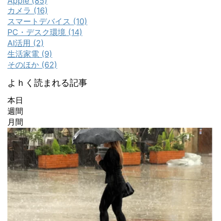
Apple (85)
カメラ (16)
スマートデバイス (10)
PC・デスク環境 (14)
AI活用 (2)
生活家電 (9)
そのほか (62)
よｈく読まれる記事
本日
週間
月間