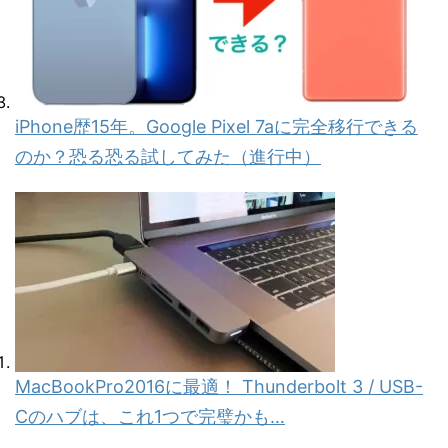
iPhone歴15年。Google Pixel 7aに完全移行できる
のか？恐る恐る試してみた（進行中）
MacBookPro2016に最適！ Thunderbolt 3 / USB-
Cのハブは、これ1つで完璧かも…