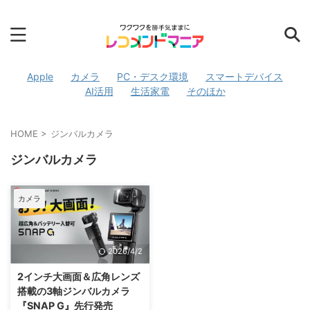
Apple
カメラ
PC・デスク環境
スマートデバイス
AI活用
生活家電
そのほか
HOME
>
ジンバルカメラ
ジンバルカメラ
カメラ
2026/4/2
2インチ大画面＆広角レンズ
搭載の3軸ジンバルカメラ
『SNAP G』先行発売