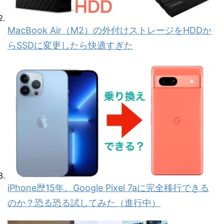
MacBook Air（M2）の外付けストレージをHDDか
らSSDに変更したら快適すぎた
iPhone歴15年。Google Pixel 7aに完全移行できる
のか？恐る恐る試してみた（進行中）