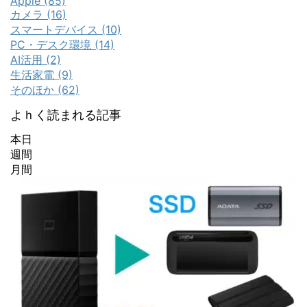
Apple (85)
カメラ (16)
スマートデバイス (10)
PC・デスク環境 (14)
AI活用 (2)
生活家電 (9)
そのほか (62)
よｈく読まれる記事
本日
週間
月間