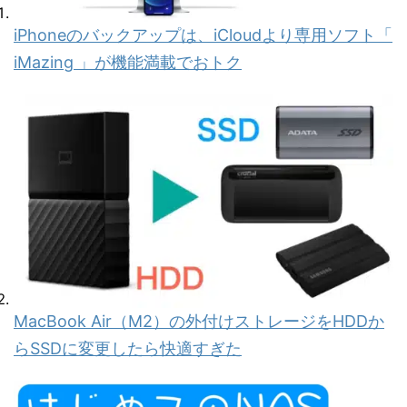
iPhoneのバックアップは、iCloudより専用ソフト「
iMazing 」が機能満載でおトク
MacBook Air（M2）の外付けストレージをHDDか
らSSDに変更したら快適すぎた