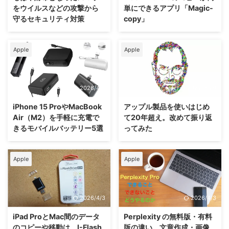
をウイルスなどの攻撃から
単にできるアプリ「Magic-
守るセキュリティ対策
copy」
Apple
Apple
2026/4/3
2022/3/29
iPhone 15 ProやMacBook
アップル製品を使いはじめ
Air（M2）を手軽に充電で
て20年超え。改めて振り返
きるモバイルバッテリー5選
ってみた
Apple
Apple
2026/4/3
2026/4/3
iPad ProとMac間のデータ
Perplexity の無料版・有料
のコピーや移動は、I-Flash
版の違い。文章作成・画像