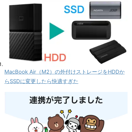
MacBook Air（M2）の外付けストレージをHDDか
らSSDに変更したら快適すぎた