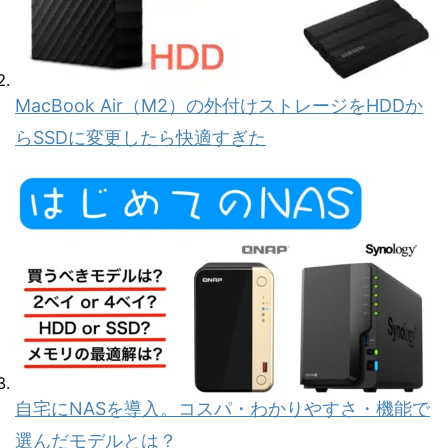
MacBook Air（M2）の外付けストレージをHDDか
らSSDに変更したら快適すぎた
自宅にNASを導入。コスパ・わかりやすさ・機能で
選んだモデルとは？