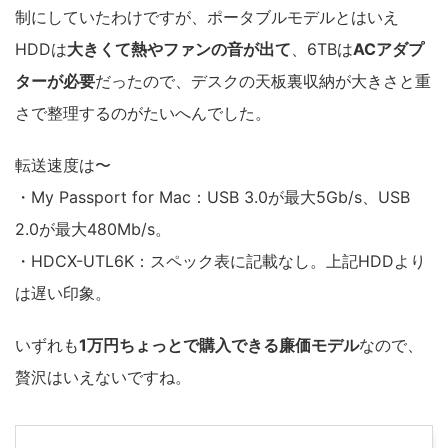
制にしていたわけですが、ポータブルモデルとはいえ
HDDは
大きくて熱やファンの音が出て
、6TBは
ACアダプ
ターが必要
だったので、デスクの天板裏収納が大きさと重
さで整理するのがたいへんでした。
転送速度は〜
・My Passport for Mac：USB 3.0が最大5Gb/s、USB
2.0が最大480Mb/s。
・HDCX-UTL6K：スペック表に記載なし。上記HDDより
は遅い印象。
いずれも
1万円ちょっとで購入できる廉価モデル
なので、
贅沢はいえないですね。