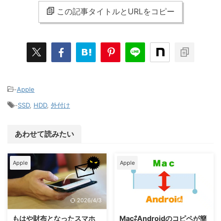
この記事タイトルとURLをコピー
-
Apple
-
SSD
,
HDD
,
外付け
あわせて読みたい
Apple
Apple
2026/4/3
2026/4/3
もはや財布となったスマホ
Mac⇄Androidのコピペが簡