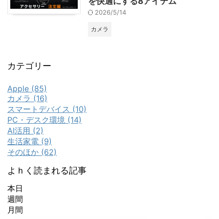
を快適にする8アイテム
2026/5/14
カメラ
カテゴリー
Apple (85)
カメラ (16)
スマートデバイス (10)
PC・デスク環境 (14)
AI活用 (2)
生活家電 (9)
そのほか (62)
よｈく読まれる記事
本日
週間
月間