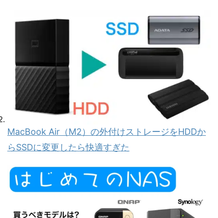
MacBook Air（M2）の外付けストレージをHDDか
らSSDに変更したら快適すぎた