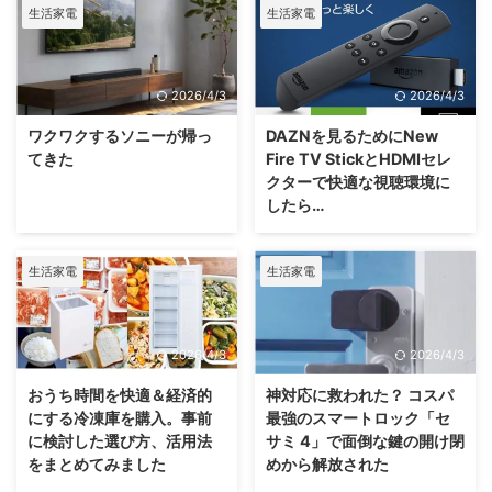
生活家電
生活家電
2026/4/3
2026/4/3
ワクワクするソニーが帰っ
DAZNを見るためにNew
てきた
Fire TV StickとHDMIセレ
クターで快適な視聴環境に
したら…
生活家電
生活家電
2026/4/3
2026/4/3
おうち時間を快適＆経済的
神対応に救われた？ コスパ
にする冷凍庫を購入。事前
最強のスマートロック「セ
に検討した選び方、活用法
サミ 4」で面倒な鍵の開け閉
をまとめてみました
めから解放された