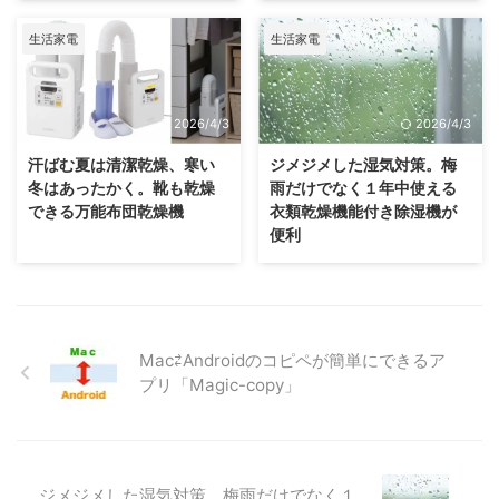
生活家電
生活家電
2026/4/3
2026/4/3
汗ばむ夏は清潔乾燥、寒い
ジメジメした湿気対策。梅
冬はあったかく。靴も乾燥
雨だけでなく１年中使える
できる万能布団乾燥機
衣類乾燥機能付き除湿機が
便利
Mac⇄Androidのコピペが簡単にできるア
プリ「Magic-copy」
ジメジメした湿気対策。梅雨だけでなく１