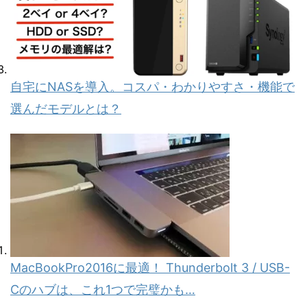
自宅にNASを導入。コスパ・わかりやすさ・機能で
選んだモデルとは？
MacBookPro2016に最適！ Thunderbolt 3 / USB-
Cのハブは、これ1つで完璧かも…