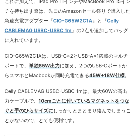
これに加えて、iPad Pro 11インチやMacBook Pro 15イン
チを持ち出す際は、先日のAmazonセール祭りで購入した
急速充電アダプター『
CIO-G65W2C1A
』と『
Celly
CABLEMAG USBC-USBC 1m
』の2点を追加してバッグ
に入れています。
CIO-G65W2C1Aは、USB-C×2とUSB-A×1搭載のマルチ
ポートで、
単独65W出力
に加え、2つのUSB-Cポートか
らスマホとMacbookが同時充電できる
45W+18W仕様
。
Celly CABLEMAG USBC-USBC 1mは、最大60Wの高出
力ケーブルで、
10cmごとに付いているマグネットをつな
ぐと手のひらサイズに
しっかりとまとまり絡んでしまうこ
とがないので、とても便利です。