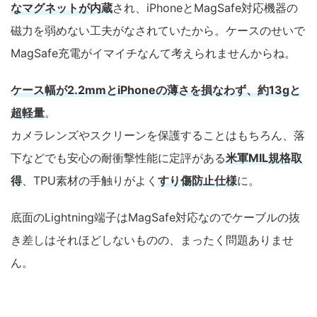
なマグネットが内蔵
され、iPhoneとMagSafe対応機器の
磁力を弱めない工夫がなされていたから。ケースのせいで
MagSafe充電がイマイチなんて考えられませんからね。
ケース幅が2.2mmとiPhoneの薄さを損なわず、約13gと
超軽量
。
カメラレンズやスクリーンを保護することはもちろん、落
下などでも安心の耐衝撃性能に定評がある
米軍MIL規格取
得
、TPU素材の手触りがよく
すり傷防止仕様
に。
底面のLightning端子はMagSafe対応なのでケーブルの抜
き差しはそれほどしないものの、まったく問題ありませ
ん。