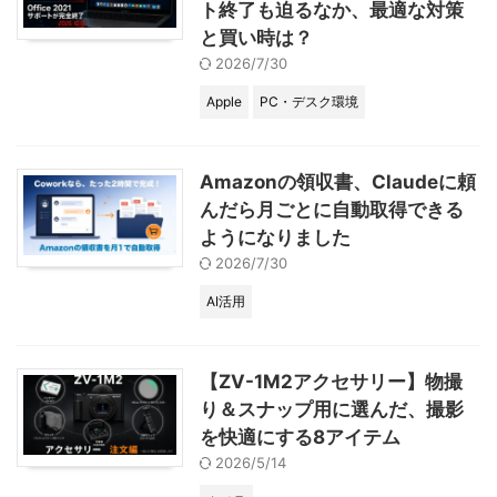
ト終了も迫るなか、最適な対策
と買い時は？
2026/7/30
Apple
PC・デスク環境
Amazonの領収書、Claudeに頼
んだら月ごとに自動取得できる
ようになりました
2026/7/30
AI活用
【ZV-1M2アクセサリー】物撮
り＆スナップ用に選んだ、撮影
を快適にする8アイテム
2026/5/14