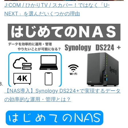
J:COM / ひかりTV / スカパー！ではなく「U-
NEXT」を選んだいくつかの理由
【NAS導入】Synology DS224+で実現するデータ
の効率的な運用・管理とは？