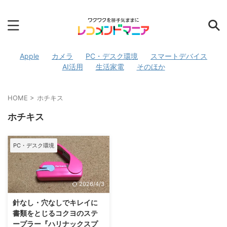
Apple
カメラ
PC・デスク環境
スマートデバイス
AI活用
生活家電
そのほか
HOME
>
ホチキス
ホチキス
PC・デスク環境
2026/4/3
針なし・穴なしでキレイに
書類をとじるコクヨのステ
ープラー『ハリナックスプ