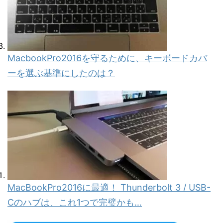
MacbookPro2016を守るために、キーボードカバ
ーを選ぶ基準にしたのは？
MacBookPro2016に最適！ Thunderbolt 3 / USB-
Cのハブは、これ1つで完璧かも…