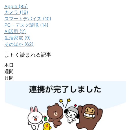
Apple (85)
カメラ (16)
スマートデバイス (10)
PC・デスク環境 (14)
AI活用 (2)
生活家電 (9)
そのほか (62)
よｈく読まれる記事
本日
週間
月間