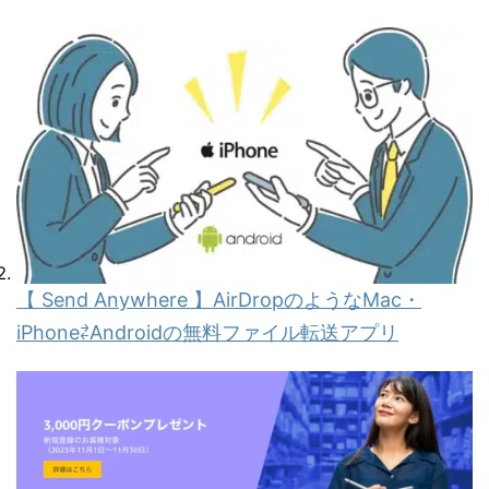
【 Send Anywhere 】AirDropのようなMac・
iPhone⇄Androidの無料ファイル転送アプリ