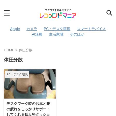
Apple
カメラ
PC・デスク環境
スマートデバイス
AI活用
生活家電
そのほか
HOME
>
体圧分散
体圧分散
PC・デスク環境
2026/4/3
デスクワーク時のお尻と腰
の疲れをしっかりサポート
してくれる低反発クッショ