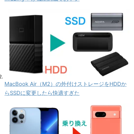
MacBook Air（M2）の外付けストレージをHDDか
らSSDに変更したら快適すぎた