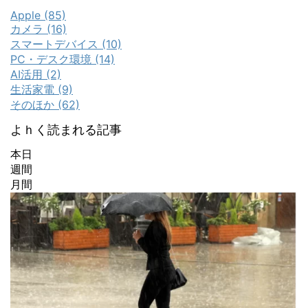
Apple (85)
カメラ (16)
スマートデバイス (10)
PC・デスク環境 (14)
AI活用 (2)
生活家電 (9)
そのほか (62)
よｈく読まれる記事
本日
週間
月間