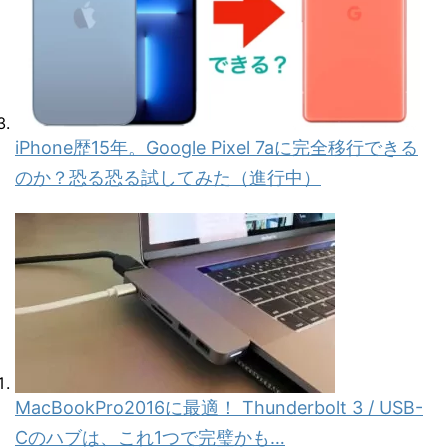
iPhone歴15年。Google Pixel 7aに完全移行できる
のか？恐る恐る試してみた（進行中）
MacBookPro2016に最適！ Thunderbolt 3 / USB-
Cのハブは、これ1つで完璧かも…