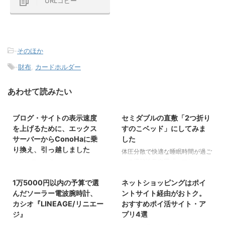
URLコピー
-
そのほか
-
財布
,
カードホルダー
あわせて読みたい
2026/4/3
2026/4/3
ブログ・サイトの表示速度
セミダブルの直敷「2つ折り
そのほか
そのほか
を上げるために、エックス
すのこベッド」にしてみま
サーバーからConoHaに乗
した
り換え、引っ越しました
体圧分散で快適な睡眠時間が過ご
せる機能性敷布団「エアリー」を
表示速度を改善するために、レン
2026/4/3
2026/4/3
購入したので、今回はベッドフレ
タルサーバーを、エックスサーバ
ームではなく、床の上に直に敷く
1万5000円以内の予算で選
ネットショッピングはポイ
ーからConoHa WINGに乗り換え
そのほか
そのほか
「すのこベッド」を購入しまし
ました。
んだソーラー電波腕時計、
ントサイト経由がおトク。
た。 キリ材、ヒノキ材。2つ折
カシオ『LINEAGE/リニエー
おすすめポイ活サイト・ア
り、3つ折り、4つ折り、ロール
ジ』
プリ4選
タイプ。板の枚数や板の間隔な