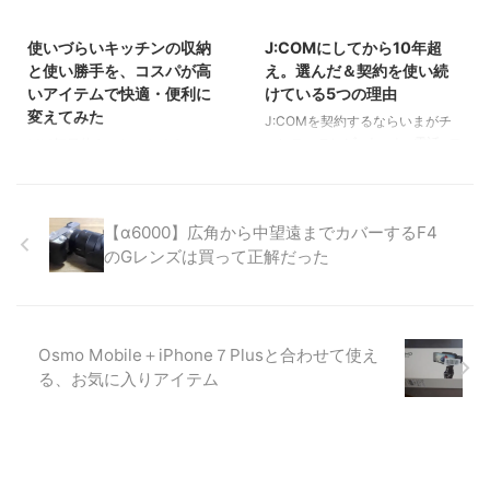
先日、いつも腕にしていた腕時計
ポイ活で最も簡単な方法の1つ、
2026/4/3
2026/4/3
ど、無数に種類があり、どれにし
が電池切れとなり、電池交換に3
ポイントサイトの活用法をご紹
ようか迷いましたが、選んだのは
使いづらいキッチンの収納
J:COMにしてから10年超
週間もかかると言われたので、そ
介。買い物をするだけでポイント
そのほか
そのほか
「布団が干せる軽量桐すのこベッ
の間に使用するためにもうひとつ
が貯まる・使える方法とは？
と使い勝手を、コスパが高
え。選んだ＆契約を使い続
ド スタンド式 セミダブル ECZ-
ぐらい買っておくかなと思い、カ
いアイテムで快適・便利に
けている5つの理由
310」です。 なぜ、この商品にし
シオのタフソーラー・電波腕時計
変えてみた
J:COMを契約するならいまがチ
たのか… 簡単にまとめてみまし
『LINEAGE/リニエージ』を購入
ャンス。テレビ+ネット+電話+モ
ほぼ毎日使うことになるキッチ
た。 すのこ板にクッション材が
しました。 『LINEAGE/リニエー
バイル+電力+ガスなど、新生活
ン。 引っ越し前に、収納スペー
付いているので安定・安全性が高
ジ』には、いくつかシリーズがあ
を快適に迎える多彩なサービスが
スや冷蔵庫の置き場所の確認をし
い すのこ板の両端を丸く ...
るので正確には、ソーラーコンビ
おトクに揃っていますよ。
ますが、実際は使っていく中で改
ネーションの「LCW-M100D-
【α6000】広角から中望遠までカバーするF4
善点が見つかり、使い勝手をよく
1AJF」です。 電池交換不要+国
するために手を加えることになり
のGレンズは買って正解だった
内外で安心・安価な腕時計を探し
ます。 そこで本記事では、ノー
てみました これまでも、たぶん
マルな状態から利便性をよりよく
これからも腕時計に何万円以上か
するために、コスパが高いアイテ
ける予定はありません。 だっ
ムでリメイクした快適術をご紹介
Osmo Mobile＋iPhone７Plusと合わせて使え
て、時刻が ...
します。 キッチンの使いづらさ
る、お気に入りアイテム
を感じている方の参考になれば幸
いです。 キッチン最大の課題
は、食器収納棚が高くて使いづら
いこと 部屋の内見のときには、
食器の収納スペースもしっかりあ