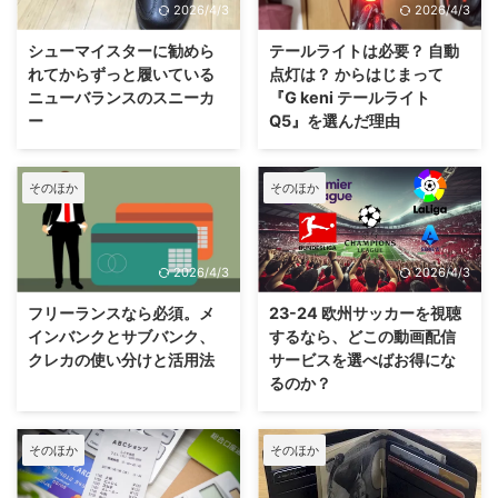
2026/4/3
2026/4/3
シューマイスターに勧めら
テールライトは必要？ 自動
れてからずっと履いている
点灯は？ からはじまって
ニューバランスのスニーカ
『G keni テールライト
ー
Q5』を選んだ理由
そのほか
そのほか
2026/4/3
2026/4/3
フリーランスなら必須。メ
23-24 欧州サッカーを視聴
インバンクとサブバンク、
するなら、どこの動画配信
クレカの使い分けと活用法
サービスを選べばお得にな
るのか？
そのほか
そのほか