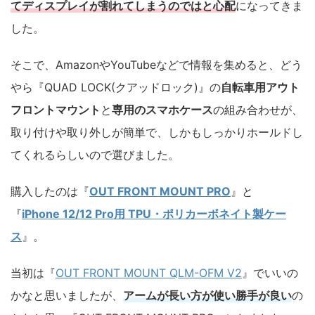
てディスプレイが割れてしまうのではと心配
になってきま
した。
そこで、AmazonやYouTubeなどで情報を集めると、どう
やら『QUAD LOCK(クアッドロック)』の
自
転車用アウト
フロントマウント
と
専用のスマホケース
の組み合わせが、
取り付けや取り外しが簡単で、しかもしっかりホールドし
てくれるらしいので選びました。
購入したのは『
OUT FRONT MOUNT PRO
』と
『
iPhone 12/12 Pro用 TPU・ポリカーボネイト製ケー
ス
』。
当初は『
OUT FRONT MOUNT QLM-OFM V2
』でいいの
かなと思いましたが、
アームが長い方が使い勝手が良い
の