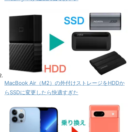
MacBook Air（M2）の外付けストレージをHDDか
らSSDに変更したら快適すぎた