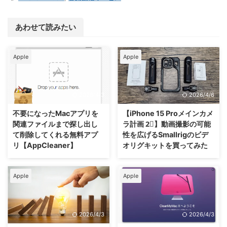
あわせて読みたい
Apple
Apple
2026/4/3
2026/4/6
不要になったMacアプリを
【iPhone 15 Proメインカメ
関連ファイルまで探し出し
ラ計画 2⃣】動画撮影の可能
て削除してくれる無料アプ
性を広げるSmallrigのビデ
リ【AppCleaner】
オリグキットを買ってみた
Apple
Apple
2026/4/3
2026/4/3