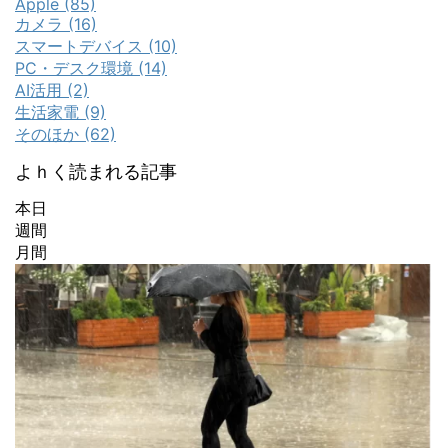
Apple (85)
カメラ (16)
スマートデバイス (10)
PC・デスク環境 (14)
AI活用 (2)
生活家電 (9)
そのほか (62)
よｈく読まれる記事
本日
週間
月間