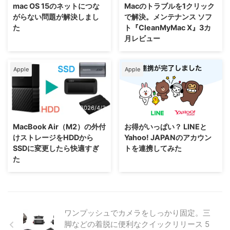
mac OS 15のネットにつな
Macのトラブルを1クリック
がらない問題が解決しまし
で解決。メンテナンス ソフ
た
ト『CleanMyMac X』3カ
月レビュー
Apple
Apple
2026/4/3
2026/4/3
MacBook Air（M2）の外付
お得がいっぱい？ LINEと
けストレージをHDDから
Yahoo! JAPANのアカウン
SSDに変更したら快適すぎ
トを連携してみた
た
ワンプッシュでカメラをしっかり固定。三
脚などの着脱に便利なクイックリリース 5