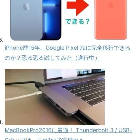
iPhone歴15年。Google Pixel 7aに完全移行できる
のか？恐る恐る試してみた（進行中）
MacBookPro2016に最適！ Thunderbolt 3 / USB-