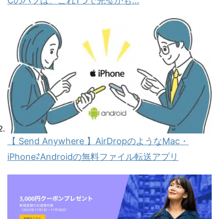
Cのハブは、これ1つで完璧かも…
【 Send Anywhere 】AirDropのようなMac・
iPhone⇄Androidの無料ファイル転送アプリ