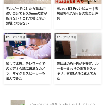
デルガードにしたら筆圧が
Hbada E3 Proレビュー｜実
強い自分でも0.5mmの芯が
勢価格4.7万円台の実力と評
折れない！これで替え芯が
判
無駄にならない
PC・デスク環境
PC・デスク環境
2026/4/17
2026/4/3
試して比較。テレワークで
光回線のWi-Fiが不安定。ル
のビデオ会議に最適なカメ
ーターまわりの設置をスッ
ラ、マイク＆スピーカーを
キリ、有線LANに変えてみ
選んでみた
た
バッグの中に細身のハサミを入れておくと