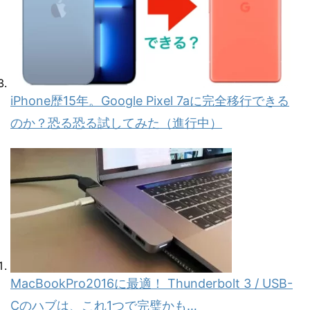
iPhone歴15年。Google Pixel 7aに完全移行できる
のか？恐る恐る試してみた（進行中）
MacBookPro2016に最適！ Thunderbolt 3 / USB-
Cのハブは、これ1つで完璧かも…