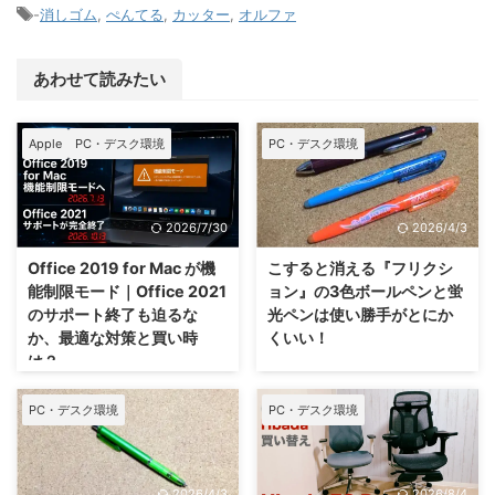
-
消しゴム
,
ぺんてる
,
カッター
,
オルファ
あわせて読みたい
Apple
PC・デスク環境
PC・デスク環境
2026/7/30
2026/4/3
Office 2019 for Mac が機
こすると消える『フリクシ
能制限モード｜Office 2021
ョン』の3色ボールペンと蛍
のサポート終了も迫るな
光ペンは使い勝手がとにか
か、最適な対策と買い時
くいい！
は？
PC・デスク環境
PC・デスク環境
2026/4/3
2026/8/4