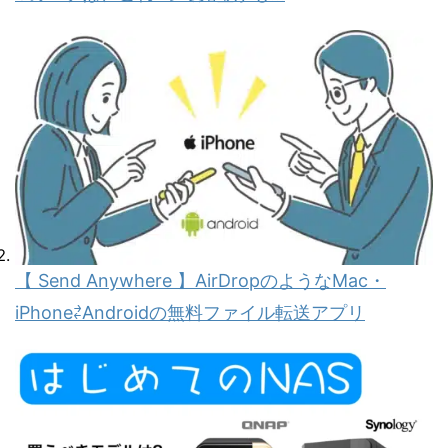
【 Send Anywhere 】AirDropのようなMac・
iPhone⇄Androidの無料ファイル転送アプリ