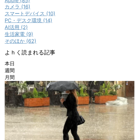
Apple (85)
カメラ (16)
スマートデバイス (10)
PC・デスク環境 (14)
AI活用 (2)
生活家電 (9)
そのほか (62)
よｈく読まれる記事
本日
週間
月間