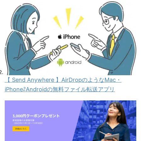
【 Send Anywhere 】AirDropのようなMac・
iPhone⇄Androidの無料ファイル転送アプリ