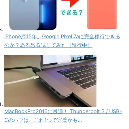
iPhone歴15年。Google Pixel 7aに完全移行できる
のか？恐る恐る試してみた（進行中）
MacBookPro2016に最適！ Thunderbolt 3 / USB-
Cのハブは、これ1つで完璧かも…