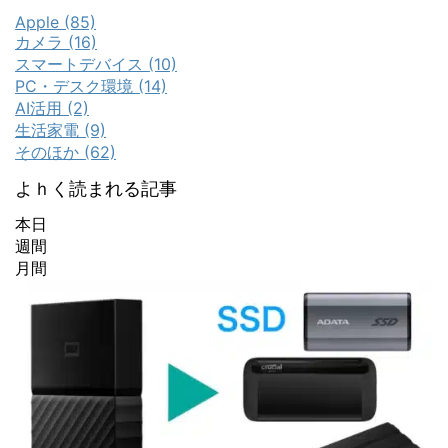
Apple (85)
カメラ (16)
スマートデバイス (10)
PC・デスク環境 (14)
AI活用 (2)
生活家電 (9)
そのほか (62)
よｈく読まれる記事
本日
週間
月間