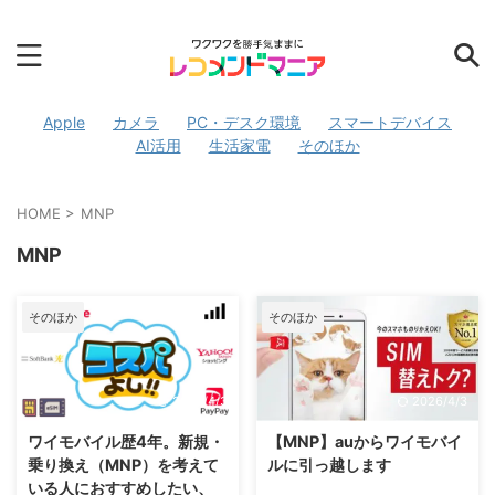
Apple
カメラ
PC・デスク環境
スマートデバイス
AI活用
生活家電
そのほか
HOME
>
MNP
MNP
そのほか
そのほか
2026/4/3
2026/4/3
ワイモバイル歴4年。新規・
【MNP】auからワイモバイ
乗り換え（MNP）を考えて
ルに引っ越します
いる人におすすめしたい、