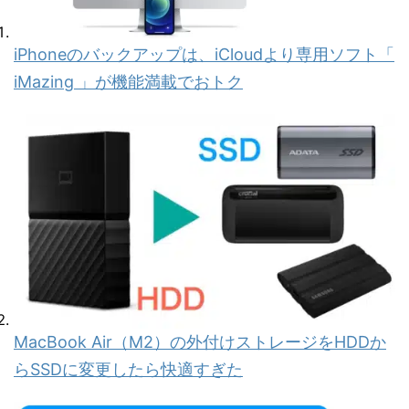
iPhoneのバックアップは、iCloudより専用ソフト「
iMazing 」が機能満載でおトク
MacBook Air（M2）の外付けストレージをHDDか
らSSDに変更したら快適すぎた