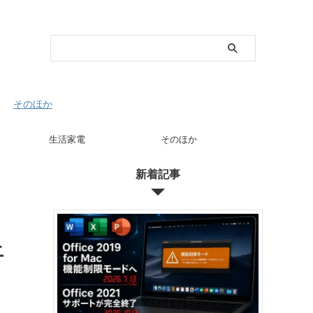
そのほか
生活家電
そのほか
新着記事
止