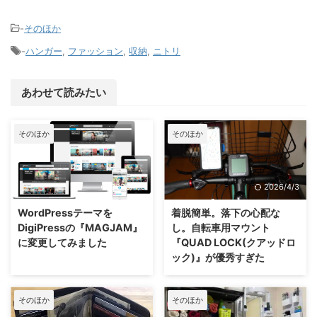
-
そのほか
-
ハンガー
,
ファッション
,
収納
,
ニトリ
あわせて読みたい
そのほか
そのほか
2026/4/3
2026/4/3
WordPressテーマを
着脱簡単。落下の心配な
DigiPressの『MAGJAM』
し。自転車用マウント
に変更してみました
『QUAD LOCK(クアッドロ
ック)』が優秀すぎた
そのほか
そのほか