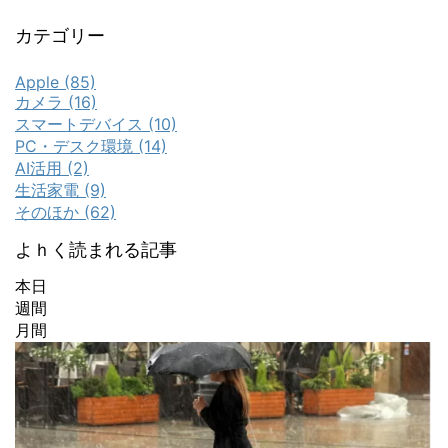
カテゴリー
Apple (85)
カメラ (16)
スマートデバイス (10)
PC・デスク環境 (14)
AI活用 (2)
生活家電 (9)
そのほか (62)
よｈく読まれる記事
本日
週間
月間