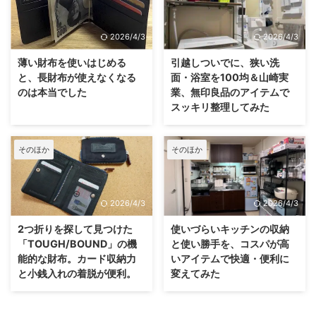
2026/4/3
2026/4/3
薄い財布を使いはじめる
引越しついでに、狭い洗
と、長財布が使えなくなる
面・浴室を100均＆山崎実
のは本当でした
業、無印良品のアイテムで
スッキリ整理してみた
そのほか
そのほか
2026/4/3
2026/4/3
2つ折りを探して見つけた
使いづらいキッチンの収納
「TOUGH/BOUND」の機
と使い勝手を、コスパが高
能的な財布。カード収納力
いアイテムで快適・便利に
と小銭入れの着脱が便利。
変えてみた