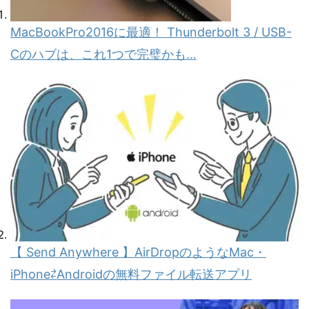
MacBookPro2016に最適！ Thunderbolt 3 / USB-
Cのハブは、これ1つで完璧かも…
【 Send Anywhere 】AirDropのようなMac・
iPhone⇄Androidの無料ファイル転送アプリ