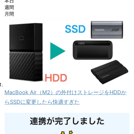
本日
週間
月間
MacBook Air（M2）の外付けストレージをHDDか
らSSDに変更したら快適すぎた