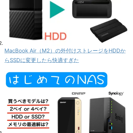
MacBook Air（M2）の外付けストレージをHDDか
らSSDに変更したら快適すぎた