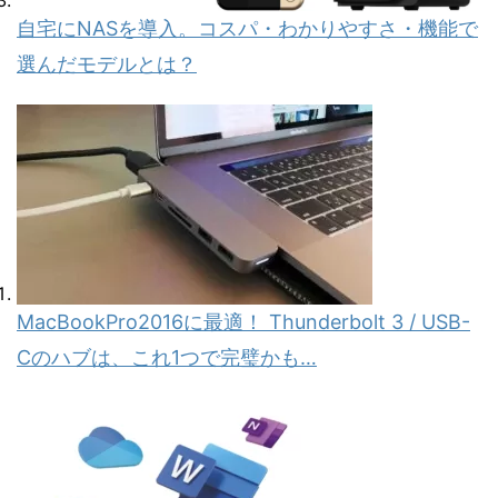
自宅にNASを導入。コスパ・わかりやすさ・機能で
選んだモデルとは？
MacBookPro2016に最適！ Thunderbolt 3 / USB-
Cのハブは、これ1つで完璧かも…