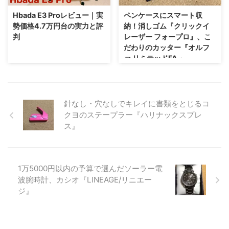
Hbada E3 Proレビュー｜実
ペンケースにスマート収
勢価格4.7万円台の実力と評
納！消しゴム『クリックイ
判
レーザー フォープロ』、こ
だわりのカッター『オルフ
ァ リミテッドFA 』
針なし・穴なしでキレイに書類をとじるコ
クヨのステープラー『ハリナックスプレ
ス』
1万5000円以内の予算で選んだソーラー電
波腕時計、カシオ『LINEAGE/リニエー
ジ』