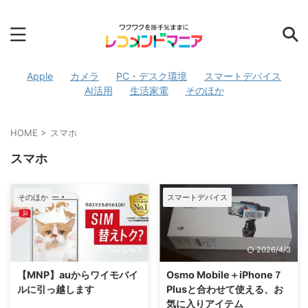
Apple
カメラ
PC・デスク環境
スマートデバイス
AI活用
生活家電
そのほか
HOME
>
スマホ
スマホ
そのほか
スマートデバイス
2026/4/3
2026/4/3
【MNP】auからワイモバイ
Osmo Mobile＋iPhone７
ルに引っ越します
Plusと合わせて使える、お
気に入りアイテム