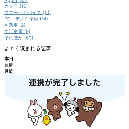
Apple (85)
カメラ (16)
スマートデバイス (10)
PC・デスク環境 (14)
AI活用 (2)
生活家電 (9)
そのほか (62)
よｈく読まれる記事
本日
週間
月間