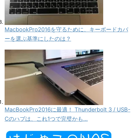
MacbookPro2016を守るために、キーボードカバ
ーを選ぶ基準にしたのは？
MacBookPro2016に最適！ Thunderbolt 3 / USB-
Cのハブは、これ1つで完璧かも…