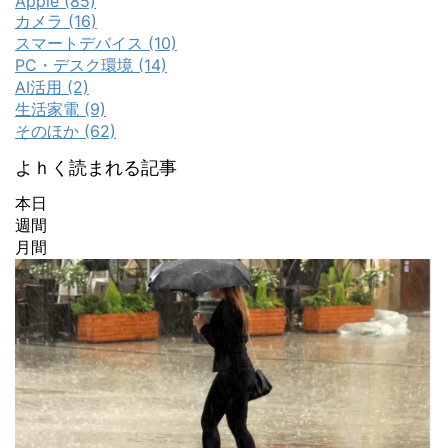
Apple (85)
カメラ (16)
スマートデバイス (10)
PC・デスク環境 (14)
AI活用 (2)
生活家電 (9)
そのほか (62)
よｈく読まれる記事
本日
週間
月間