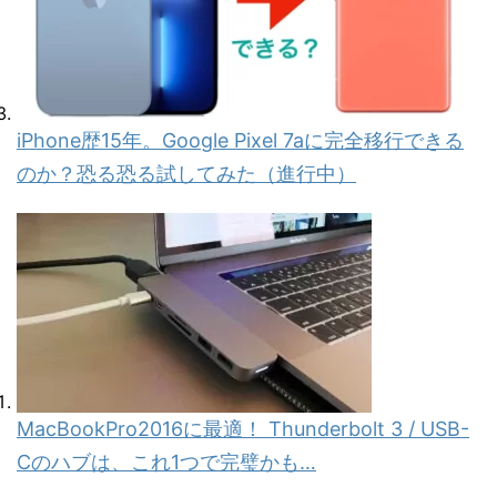
iPhone歴15年。Google Pixel 7aに完全移行できる
のか？恐る恐る試してみた（進行中）
MacBookPro2016に最適！ Thunderbolt 3 / USB-
Cのハブは、これ1つで完璧かも…