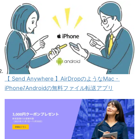
【 Send Anywhere 】AirDropのようなMac・
iPhone⇄Androidの無料ファイル転送アプリ