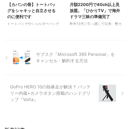
だけではなく、ファッションとし
【カバンの骨】トートバッ
月額2200円で40ch以上見
なるのか、調べてみました。
介。買い物をするだけでポイント
そのほか
そのほか
て楽しむアイテムでもあるので、
が貯まる・使える方法とは？
グをシャキッと自立させる
放題。「ひかりTV」で海外
できることなら汗染みによる汚れ
のに便利です
ドラマ三昧の準備完了
や臭いを避けて、いつでも清潔な
トートバッグやショルダーバッグ
昨年12月に引っ越して以来、数カ
状態で被りたいものです。 そこ
などを床に置いたときに、ダラー
月お休みしていた海外ドラマ三昧
で、キャップ＆帽子の汗染みを防
ンと情けなく倒れてしまったこと
を復活しようと、「ひかりTV」
ぐ方法について考えてみました。
はありませんか？ 名刺交換をす
を申し込みました。 現在、ひか
実際に試している方法も併せてご
るときや打合せの際にバッグの置
りTVでは「新規入会で2000ptの
紹介しますので参考になれば幸い
き場所に困ったことはありません
dポイント（期間・用途限定）を
です ...
サブスク「Microsoft 365 Personal」を
か？ ということで、困ったこと
プレゼント」「ひかりTVはじめ
キャンセル・解約する方法
が何度もあったので、Amazonで
て割＝新規入会で24カ月目まで
『カバンの骨』という便利でユニ
月額基本料金から1100円割引
ークなアイテムを購入しました。
き」「初回31日間は基本料金無
内容は以下の通りです。 ・大
料」の特典付き。 筆者は新規入
GoPro HERO 10の熱暴走が解決？ バッテ
骨：バッグ底の周囲を囲むパーツ
会なので上記すべての特典の対象
リー内蔵+カメラボタン搭載のハンドグリ
×2 ・横骨：2つの大骨をつなぐパ
となり、J:COMやスカパーより
ーツ×2 ・底ゴム：大骨1つずつに
だんぜんお得に番組視聴を楽しむ
ップ『Volta』
取り付けてバッグのサイズに調整
ことができそうです。 本記事で
するパーツ×2 ・縮み防止パー
は、申し込んだ視聴プランや月額
ツ：大骨と横骨がず ...
料金、多彩な視聴方法 ...