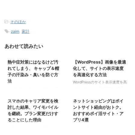
-
そのほか
-
zaim
,
家計
あわせて読みたい
2026/4/3
2026/4/3
熱中症対策にはなるけど汚
【WordPress】画像を最適
そのほか
そのほか
れてしまう、 キャップ＆帽
化して、サイトの表示速度
子の汗染み・臭いを防ぐ方
を高速化する方法
法
WordPressのサイト表示速度を高
速化するために掲載画像の軽量化
強い陽差しが降り注ぐ屋外で過ご
2026/4/3
2026/4/3
を試してみました。
す際に欠かせないのが熱中症対
スマホのキャリア変更を検
ネットショッピングはポイ
策。 キャップや帽子、バンダ
そのほか
そのほか
ナ、日傘などで直射日光を避け
討した結果、ワイモバイル
ントサイト経由がおトク。
て、体感温度を下げるのも1つの
を継続。プラン変更だけす
おすすめポイ活サイト・ア
方法です。 でも気になるのが、
ることにした理由
プリ4選
キャップや帽子の汗染み。 キャ
格安スマホプランが一通り揃った
ポイ活で最も簡単な方法の1つ、
2026/4/3
2026/4/3
ップや帽子は、単なる熱中症対策
ので、どれが価格を抑えつつ音に
ポイントサイトの活用法をご紹