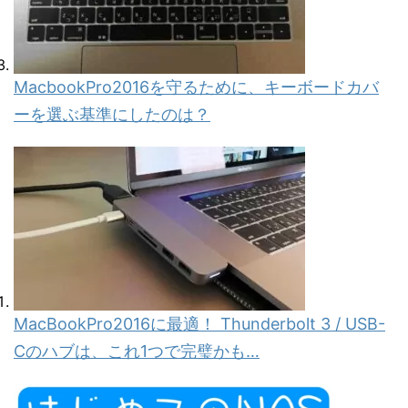
MacbookPro2016を守るために、キーボードカバ
ーを選ぶ基準にしたのは？
MacBookPro2016に最適！ Thunderbolt 3 / USB-
Cのハブは、これ1つで完璧かも…