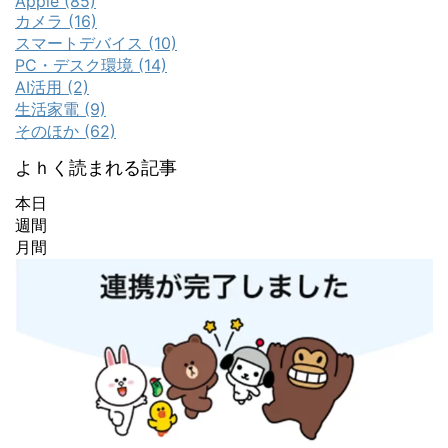
Apple (85)
カメラ (16)
スマートデバイス (10)
PC・デスク環境 (14)
AI活用 (2)
生活家電 (9)
そのほか (62)
よｈく読まれる記事
本日
週間
月間