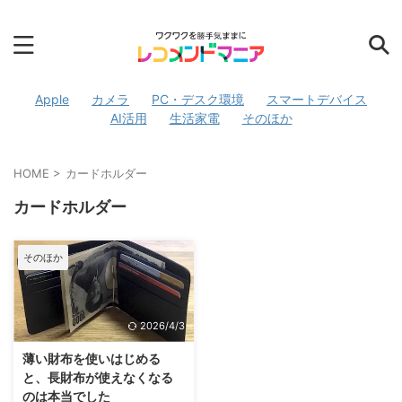
Apple
カメラ
PC・デスク環境
スマートデバイス
AI活用
生活家電
そのほか
HOME
>
カードホルダー
カードホルダー
そのほか
2026/4/3
薄い財布を使いはじめる
と、長財布が使えなくなる
のは本当でした