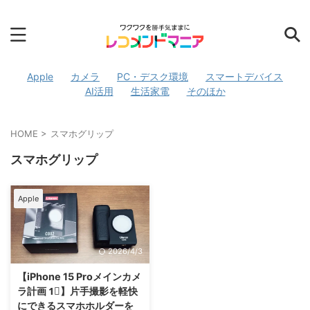
Apple
カメラ
PC・デスク環境
スマートデバイス
AI活用
生活家電
そのほか
HOME
>
スマホグリップ
スマホグリップ
Apple
2026/4/3
【iPhone 15 Proメインカメ
ラ計画 1⃣】片手撮影を軽快
にできるスマホホルダーを