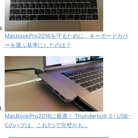
MacbookPro2016を守るために、キーボードカバ
ーを選ぶ基準にしたのは？
MacBookPro2016に最適！ Thunderbolt 3 / USB-
Cのハブは、これ1つで完璧かも…