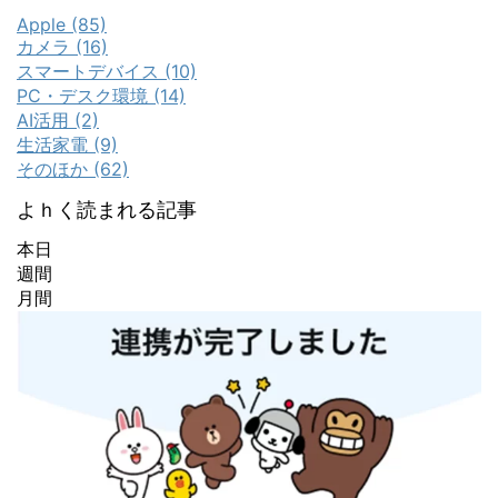
Apple (85)
カメラ (16)
スマートデバイス (10)
PC・デスク環境 (14)
AI活用 (2)
生活家電 (9)
そのほか (62)
よｈく読まれる記事
本日
週間
月間