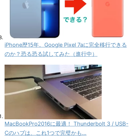
iPhone歴15年。Google Pixel 7aに完全移行できる
のか？恐る恐る試してみた（進行中）
MacBookPro2016に最適！ Thunderbolt 3 / USB-
Cのハブは、これ1つで完璧かも…