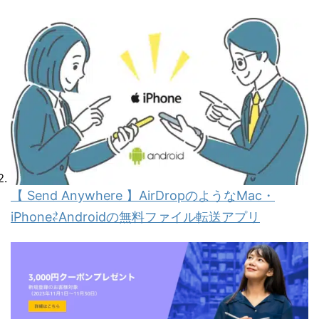
【 Send Anywhere 】AirDropのようなMac・
iPhone⇄Androidの無料ファイル転送アプリ