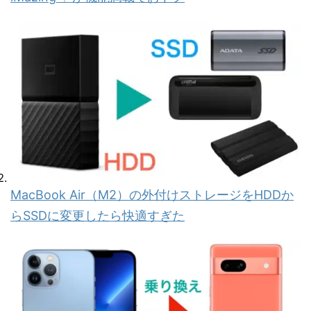
MacBook Air（M2）の外付けストレージをHDDか
らSSDに変更したら快適すぎた