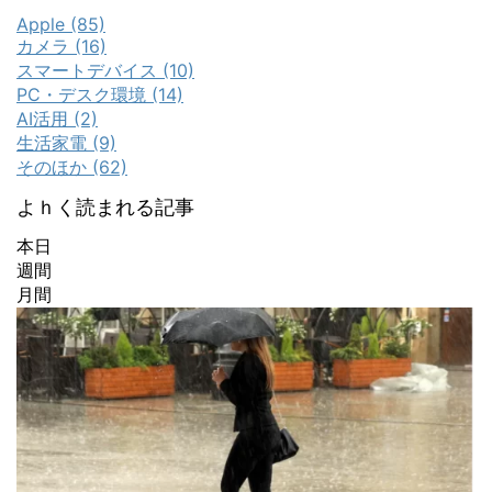
Apple (85)
カメラ (16)
スマートデバイス (10)
PC・デスク環境 (14)
AI活用 (2)
生活家電 (9)
そのほか (62)
よｈく読まれる記事
本日
週間
月間