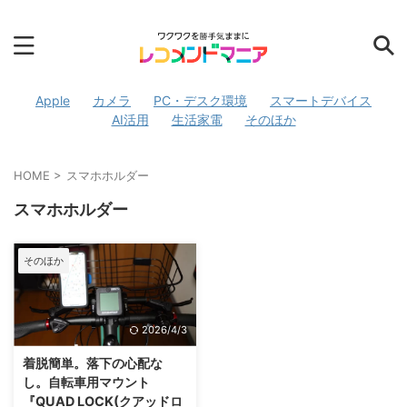
Apple
カメラ
PC・デスク環境
スマートデバイス
AI活用
生活家電
そのほか
HOME
>
スマホホルダー
スマホホルダー
そのほか
2026/4/3
着脱簡単。落下の心配な
し。自転車用マウント
『QUAD LOCK(クアッドロ