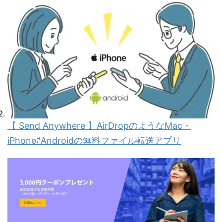
【 Send Anywhere 】AirDropのようなMac・
iPhone⇄Androidの無料ファイル転送アプリ