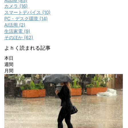
Apple (85)
カメラ (16)
スマートデバイス (10)
PC・デスク環境 (14)
AI活用 (2)
生活家電 (9)
そのほか (62)
よｈく読まれる記事
本日
週間
月間