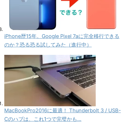
iPhone歴15年。Google Pixel 7aに完全移行できる
のか？恐る恐る試してみた（進行中）
MacBookPro2016に最適！ Thunderbolt 3 / USB-
Cのハブは、これ1つで完璧かも…