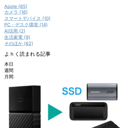
Apple (85)
カメラ (16)
スマートデバイス (10)
PC・デスク環境 (14)
AI活用 (2)
生活家電 (9)
そのほか (62)
よｈく読まれる記事
本日
週間
月間