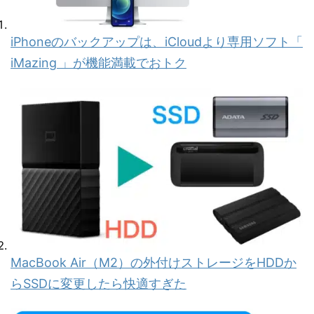
iPhoneのバックアップは、iCloudより専用ソフト「
iMazing 」が機能満載でおトク
MacBook Air（M2）の外付けストレージをHDDか
らSSDに変更したら快適すぎた